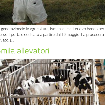
 generazionale in agricoltura, Ismea lancia il nuovo bando per 
o il portale dedicato a partire dal 16 maggio. La procedura 
vato, […]
5mila allevatori