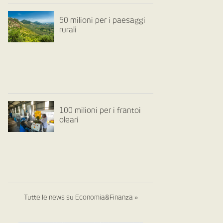
50 milioni per i paesaggi
rurali
100 milioni per i frantoi
oleari
Tutte le news su Economia&Finanza »