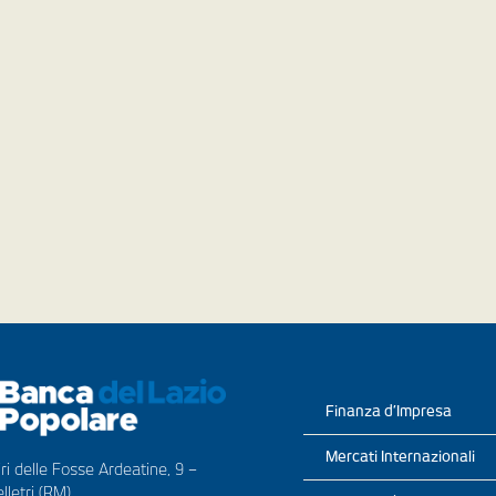
Finanza d’Impresa
Mercati Internazionali
ri delle Fosse Ardeatine, 9 –
lletri (RM)