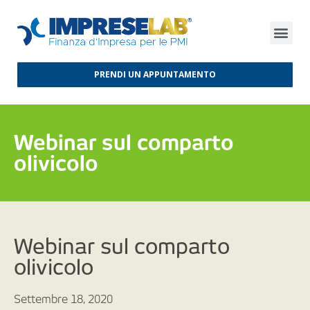
FINANZA D’IMPRESA
FINANZA AGEVOLATA
MERCATI INTERNAZIONALI
PRENDI UN APPUNTAMENTO
Webinar sul comparto
olivicolo
Webinar sul comparto
olivicolo
Settembre 18, 2020