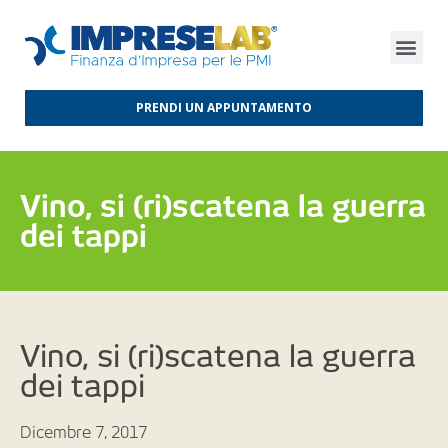
FINANZA D’IMPRESA
FINANZA AGEVOLATA
MERCATI INTERNAZIONALI
PRENDI UN APPUNTAMENTO
Vino, si (ri)scatena la guerra
dei tappi
Vino, si (ri)scatena la guerra
dei tappi
Dicembre 7, 2017