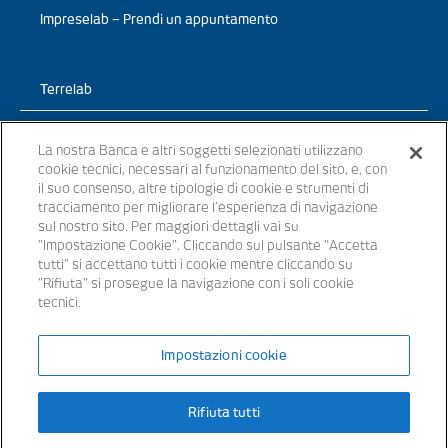
Impreselab – Prendi un appuntamento
Terrelab
Prodotti
La nostra Banca e altri soggetti selezionati utilizzano
cookie tecnici, necessari al funzionamento del sito, e, con
TerreLab – News
il suo consenso, altre tipologie di cookie e strumenti di
tracciamento per migliorare l’esperienza di navigazione
TerreLab – prendi un appuntamento
sul nostro sito. Per maggiori dettagli vai su
"Impostazione Cookie". Cliccando sul pulsante “Accetta
tutti" si accettano tutti i cookie mentre cliccando su
"Rifiuta" si prosegue la navigazione con i soli cookie
tecnici.
© 2021 - Tutti i diritti riservati
Impostazioni cookie
Banche appartenenti al Gruppo Bancario Banca Popolare del Lazio –
P.IVA 15854861000 – iscritta all’ Albo dei Gruppi Bancari al n. 5104
Rifiuta tutti
Iscritta all’Albo delle Banche: cod. ABI 3441.3 – Codice BIC/SWIFT:
SVTUIT21XXX – Capitale sociale € 14.372.246,00 i.v. Aderente al