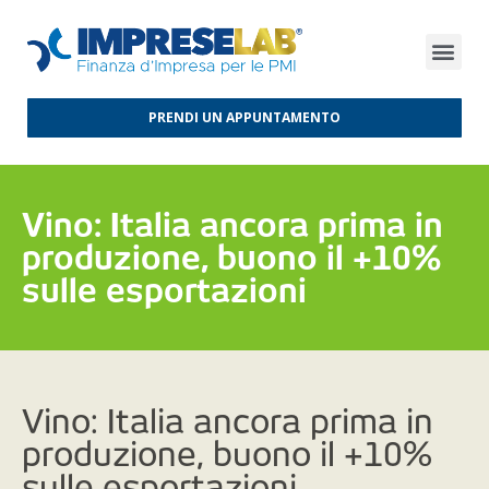
FINANZA D’IMPRESA
FINANZA AGEVOLATA
MERCATI INTERNAZIONALI
PRENDI UN APPUNTAMENTO
Vino: Italia ancora prima in
produzione, buono il +10%
sulle esportazioni
Vino: Italia ancora prima in
produzione, buono il +10%
sulle esportazioni