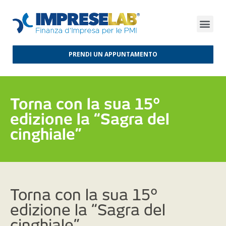
FINANZA D’IMPRESA
FINANZA AGEVOLATA
MERCATI INTERNAZIONALI
PRENDI UN APPUNTAMENTO
Torna con la sua 15°
edizione la “Sagra del
cinghiale”
Torna con la sua 15°
edizione la “Sagra del
cinghiale”