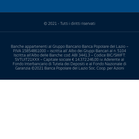
© 2021 - Tutti i diritti riservati
Banche appartenenti al Gruppo Bancario Banca Popolare del Lazio –
P.IVA 15854861000 – iscritta all’ Albo dei Gruppi Bancari al n. 5104
Iscritta all’Albo delle Banche: cod. ABI 3441.3 – Codice BIC/SWIFT:
SVTUIT21XXX – Capitale sociale € 14.372.246,00 i.v. Aderente al
Fondo Interbancario di Tutela dei Depositi e al Fondo Nazionale di
Garanzia ©2021 Banca Popolare del Lazio Soc. Coop. per Azioni