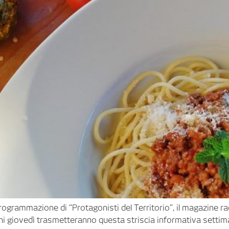
n programmazione di “Protagonisti del Territorio”, il magazine 
gni giovedì trasmetteranno questa striscia informativa settima