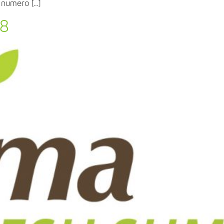
r numero […]
18