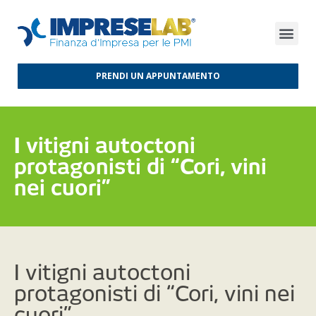
FINANZA D’IMPRESA
FINANZA AGEVOLATA
MERCATI INTERNAZIONALI
PRENDI UN APPUNTAMENTO
I vitigni autoctoni
protagonisti di “Cori, vini
nei cuori”
I vitigni autoctoni
protagonisti di “Cori, vini nei
cuori”