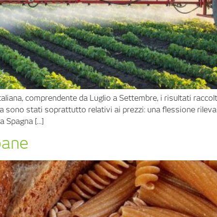
taliana, comprendente da Luglio a Settembre, i risultati raccolti
va sono stati soprattutto relativi ai prezzi: una flessione rilev
a Spagna […]
 pane