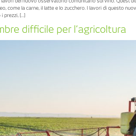
i lavori del nuovo osservatorio comunitario sul vino. Quest’ul
o, come la carne, il latte e lo zucchero. I lavori di questo n
 prezzi, […]
re difficile per l’agricoltura