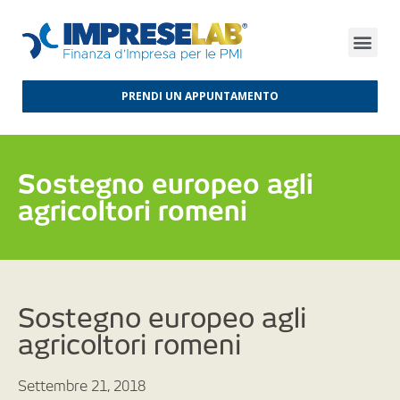
FINANZA D’IMPRESA
FINANZA AGEVOLATA
MERCATI INTERNAZIONALI
PRENDI UN APPUNTAMENTO
Sostegno europeo agli
agricoltori romeni
Sostegno europeo agli
agricoltori romeni
Settembre 21, 2018