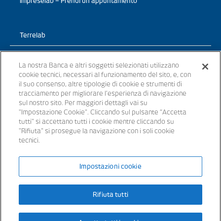
Impreselab – Prendi un appuntamento
Terrelab
Prodotti
La nostra Banca e altri soggetti selezionati utilizzano
cookie tecnici, necessari al funzionamento del sito, e, con
TerreLab – News
il suo consenso, altre tipologie di cookie e strumenti di
tracciamento per migliorare l’esperienza di navigazione
TerreLab – prendi un appuntamento
sul nostro sito. Per maggiori dettagli vai su
"Impostazione Cookie". Cliccando sul pulsante “Accetta
tutti" si accettano tutti i cookie mentre cliccando su
"Rifiuta" si prosegue la navigazione con i soli cookie
tecnici.
© 2021 - Tutti i diritti riservati
Impostazioni cookie
Banche appartenenti al Gruppo Bancario Banca Popolare del Lazio –
P.IVA 15854861000 – iscritta all’ Albo dei Gruppi Bancari al n. 5104
Rifiuta tutti
Iscritta all’Albo delle Banche: cod. ABI 3441.3 – Codice BIC/SWIFT:
SVTUIT21XXX – Capitale sociale € 14.372.246,00 i.v. Aderente al
Fondo Interbancario di Tutela dei Depositi e al Fondo Nazionale di