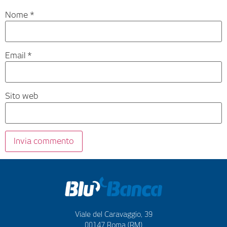
Nome
*
Email
*
Sito web
Viale del Caravaggio, 39
00147 Roma (RM)