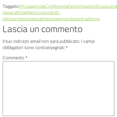
Taggato
Africa
agricole
Conferenza
Denominazioni
Essaouira
Geografiche
Marocco
prodotti-
pilota
protezione
qualità
sostegno
sviluppo
tradizioni
Lascia un commento
Il tuo indirizzo email non sarà pubblicato.
I campi
obbligatori sono contrassegnati
*
Commento
*