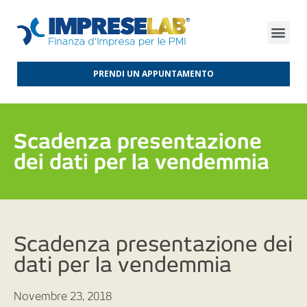
FINANZA D’IMPRESA
FINANZA AGEVOLATA
MERCATI INTERNAZIONALI
PRENDI UN APPUNTAMENTO
Scadenza presentazione
dei dati per la vendemmia
Scadenza presentazione dei
dati per la vendemmia
Novembre 23, 2018