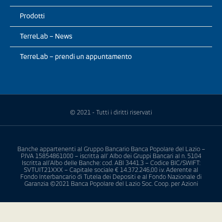
Prodotti
TerreLab – News
TerreLab – prendi un appuntamento
© 2021 - Tutti i diritti riservati
Banche appartenenti al Gruppo Bancario Banca Popolare del Lazio –
P.IVA 15854861000 – iscritta all’ Albo dei Gruppi Bancari al n. 5104
Iscritta all’Albo delle Banche: cod. ABI 3441.3 – Codice BIC/SWIFT:
SVTUIT21XXX – Capitale sociale € 14.372.246,00 i.v. Aderente al
Fondo Interbancario di Tutela dei Depositi e al Fondo Nazionale di
Garanzia ©2021 Banca Popolare del Lazio Soc. Coop. per Azioni