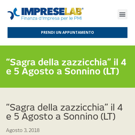
FINANZA D’IMPRESA
FINANZA AGEVOLATA
MERCATI INTERNAZIONALI
PRENDI UN APPUNTAMENTO
“Sagra della zazzicchia” il 4
e 5 Agosto a Sonnino (LT)
“Sagra della zazzicchia” il 4
e 5 Agosto a Sonnino (LT)
Agosto 3, 2018