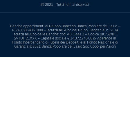
© 2021 - Tutti i diritti riservati
Banche appartenenti al Gruppo Bancario Banca Popolare del Lazio –
P.IVA 15854861000 – iscritta all’ Albo dei Gruppi Bancari al n. 5104
Iscritta all’Albo delle Banche: cod. ABI 3441.3 – Codice BIC/SWIFT:
SVTUIT21XXX – Capitale sociale € 14.372.246,00 i.v. Aderente al
Fondo Interbancario di Tutela dei Depositi e al Fondo Nazionale di
Garanzia ©2021 Banca Popolare del Lazio Soc. Coop. per Azioni