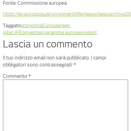
Fonte: Commissione europea
https://ec.europa.eu/environment/life/news/newsarchive2
Taggato
economia
Europa
green
jobs
LIFE
progetti
programma europeo
report
Lascia un commento
Il tuo indirizzo email non sarà pubblicato.
I campi
obbligatori sono contrassegnati
*
Commento
*