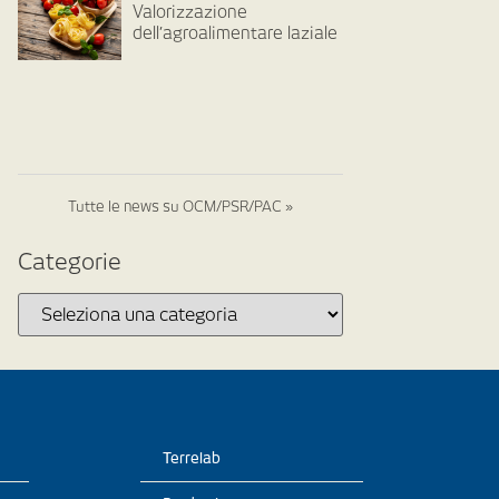
Valorizzazione
dell’agroalimentare laziale
Tutte le news su OCM/PSR/PAC »
Categorie
Terrelab