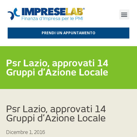
FINANZA D’IMPRESA
FINANZA AGEVOLATA
MERCATI INTERNAZIONALI
PRENDI UN APPUNTAMENTO
Psr Lazio, approvati 14
Gruppi d’Azione Locale
Psr Lazio, approvati 14
Gruppi d’Azione Locale
Dicembre 1, 2016