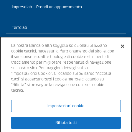
Impreselab – Prendi un appuntamento
Terrelab
Prodotti
La nostra Banca e altri soggetti selezionati utilizzano
cookie tecnici, necessari al funzionamento del sito, e, con
TerreLab – News
il suo consenso, altre tipologie di cookie e strumenti di
tracciamento per migliorare l’esperienza di navigazione
TerreLab – prendi un appuntamento
sul nostro sito. Per maggiori dettagli vai su
"Impostazione Cookie". Cliccando sul pulsante “Accetta
tutti" si accettano tutti i cookie mentre cliccando su
"Rifiuta" si prosegue la navigazione con i soli cookie
tecnici.
© 2021 - Tutti i diritti riservati
Impostazioni cookie
Banche appartenenti al Gruppo Bancario Banca Popolare del Lazio –
Rifiuta tutti
P.IVA 15854861000 – iscritta all’ Albo dei Gruppi Bancari al n. 5104
Iscritta all’Albo delle Banche: cod. ABI 3441.3 – Codice BIC/SWIFT:
SVTUIT21XXX – Capitale sociale € 14.372.246,00 i.v. Aderente al