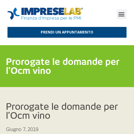
FINANZA D’IMPRESA
FINANZA AGEVOLATA
MERCATI INTERNAZIONALI
PRENDI UN APPUNTAMENTO
Prorogate le domande per
l’Ocm vino
Prorogate le domande per
l’Ocm vino
Giugno 7, 2019