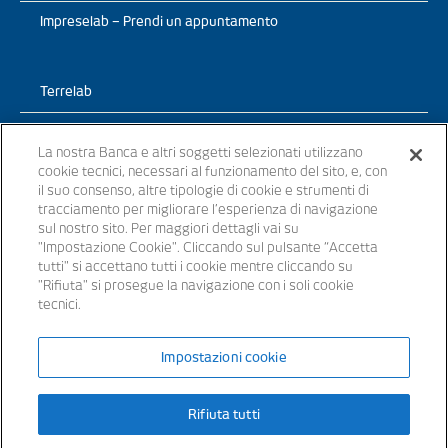
Impreselab – Prendi un appuntamento
Terrelab
Prodotti
La nostra Banca e altri soggetti selezionati utilizzano
cookie tecnici, necessari al funzionamento del sito, e, con
TerreLab – News
il suo consenso, altre tipologie di cookie e strumenti di
tracciamento per migliorare l’esperienza di navigazione
TerreLab – prendi un appuntamento
sul nostro sito. Per maggiori dettagli vai su
"Impostazione Cookie". Cliccando sul pulsante “Accetta
tutti" si accettano tutti i cookie mentre cliccando su
"Rifiuta" si prosegue la navigazione con i soli cookie
tecnici.
© 2021 - Tutti i diritti riservati
Impostazioni cookie
Banche appartenenti al Gruppo Bancario Banca Popolare del Lazio –
Rifiuta tutti
P.IVA 15854861000 – iscritta all’ Albo dei Gruppi Bancari al n. 5104
Iscritta all’Albo delle Banche: cod. ABI 3441.3 – Codice BIC/SWIFT:
SVTUIT21XXX – Capitale sociale € 14.372.246,00 i.v. Aderente al