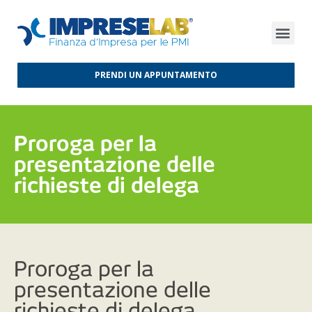
FINANZA D’IMPRESA
FINANZA AGEVOLATA
MERCATI INTERNAZIONALI
PRENDI UN APPUNTAMENTO
Proroga per la
presentazione delle
richieste di delega
Proroga per la
presentazione delle
richieste di delega