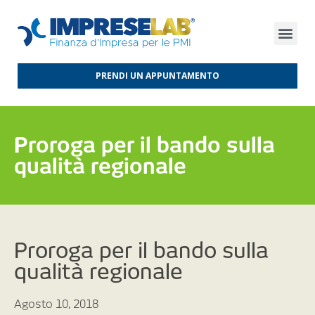
FINANZA D’IMPRESA
FINANZA AGEVOLATA
MERCATI INTERNAZIONALI
PRENDI UN APPUNTAMENTO
Proroga per il bando sulla
qualità regionale
Proroga per il bando sulla
qualità regionale
Agosto 10, 2018