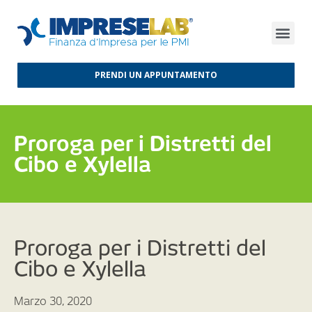
FINANZA D’IMPRESA
FINANZA AGEVOLATA
MERCATI INTERNAZIONALI
PRENDI UN APPUNTAMENTO
Proroga per i Distretti del
Cibo e Xylella
Proroga per i Distretti del
Cibo e Xylella
Marzo 30, 2020