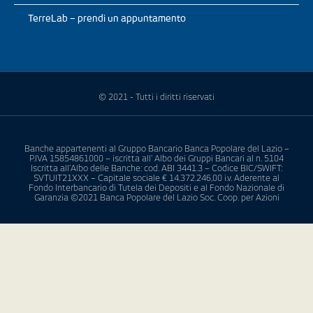
TerreLab – prendi un appuntamento
© 2021 - Tutti i diritti riservati
Banche appartenenti al Gruppo Bancario Banca Popolare del Lazio –
P.IVA 15854861000 – iscritta all’ Albo dei Gruppi Bancari al n. 5104
Iscritta all’Albo delle Banche: cod. ABI 3441.3 – Codice BIC/SWIFT:
SVTUIT21XXX – Capitale sociale € 14.372.246,00 i.v. Aderente al
Fondo Interbancario di Tutela dei Depositi e al Fondo Nazionale di
Garanzia ©2021 Banca Popolare del Lazio Soc. Coop. per Azioni