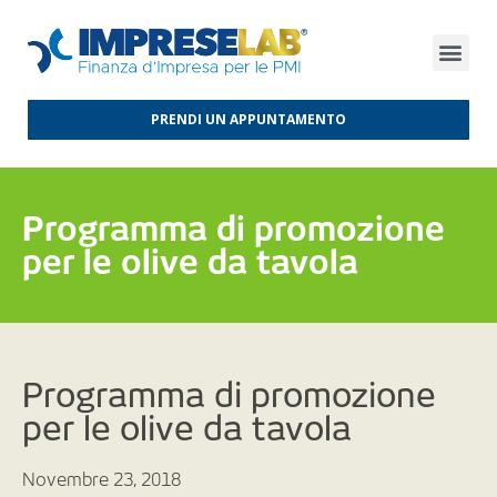
FINANZA D’IMPRESA
FINANZA AGEVOLATA
MERCATI INTERNAZIONALI
PRENDI UN APPUNTAMENTO
Programma di promozione
per le olive da tavola
Programma di promozione
per le olive da tavola
Novembre 23, 2018