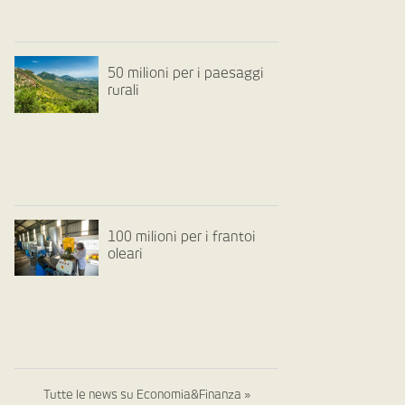
50 milioni per i paesaggi
rurali
100 milioni per i frantoi
oleari
Tutte le news su Economia&Finanza »