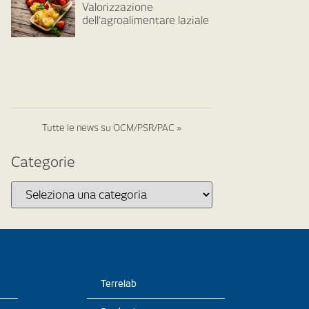
Valorizzazione
dell’agroalimentare laziale
Tutte le news su OCM/PSR/PAC »
Categorie
Terrelab