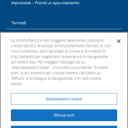
Impreselab – Prendi un appuntamento
Terrelab
Prodotti
La nostra Banca e altri soggetti selezionati utilizzano
cookie tecnici, necessari al funzionamento del sito, e, con
TerreLab – News
il suo consenso, altre tipologie di cookie e strumenti di
tracciamento per migliorare l’esperienza di navigazione
TerreLab – prendi un appuntamento
sul nostro sito. Per maggiori dettagli vai su
"Impostazione Cookie". Cliccando sul pulsante “Accetta
tutti" si accettano tutti i cookie mentre cliccando su
"Rifiuta" si prosegue la navigazione con i soli cookie
tecnici.
© 2021 - Tutti i diritti riservati
Impostazioni cookie
Banche appartenenti al Gruppo Bancario Banca Popolare del Lazio –
P.IVA 15854861000 – iscritta all’ Albo dei Gruppi Bancari al n. 5104
Rifiuta tutti
Iscritta all’Albo delle Banche: cod. ABI 3441.3 – Codice BIC/SWIFT:
SVTUIT21XXX – Capitale sociale € 14.372.246,00 i.v. Aderente al
Fondo Interbancario di Tutela dei Depositi e al Fondo Nazionale di