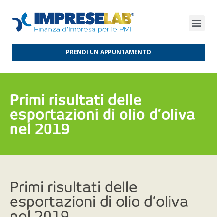
FINANZA D’IMPRESA
FINANZA AGEVOLATA
MERCATI INTERNAZIONALI
PRENDI UN APPUNTAMENTO
Primi risultati delle
esportazioni di olio d’oliva
nel 2019
Primi risultati delle
esportazioni di olio d’oliva
nel 2019