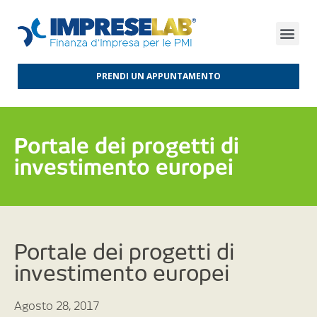
FINANZA D’IMPRESA
FINANZA AGEVOLATA
MERCATI INTERNAZIONALI
PRENDI UN APPUNTAMENTO
Portale dei progetti di
investimento europei
Portale dei progetti di
investimento europei
Agosto 28, 2017