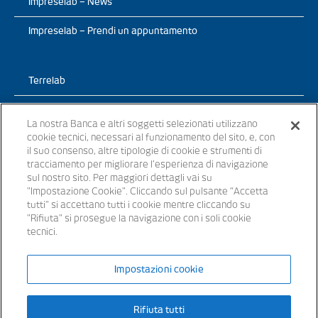
Impreselab – News
Impreselab – Prendi un appuntamento
Terrelab
Prodotti
La nostra Banca e altri soggetti selezionati utilizzano
cookie tecnici, necessari al funzionamento del sito, e, con
TerreLab – News
il suo consenso, altre tipologie di cookie e strumenti di
tracciamento per migliorare l’esperienza di navigazione
TerreLab – prendi un appuntamento
sul nostro sito. Per maggiori dettagli vai su
"Impostazione Cookie". Cliccando sul pulsante “Accetta
tutti" si accettano tutti i cookie mentre cliccando su
"Rifiuta" si prosegue la navigazione con i soli cookie
tecnici.
© 2021 - Tutti i diritti riservati
Impostazioni cookie
Banche appartenenti al Gruppo Bancario Banca Popolare del Lazio –
Rifiuta tutti
P.IVA 15854861000 – iscritta all’ Albo dei Gruppi Bancari al n. 5104