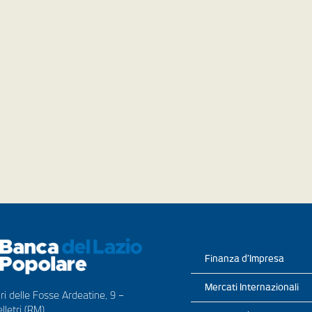
Finanza d’Impresa
Mercati Internazionali
ri delle Fosse Ardeatine, 9 –
lletri (RM)