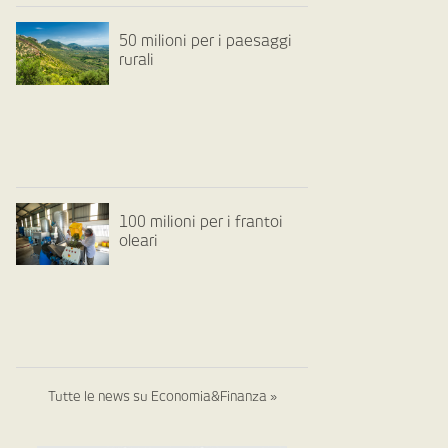
50 milioni per i paesaggi
rurali
100 milioni per i frantoi
oleari
Tutte le news su Economia&Finanza »