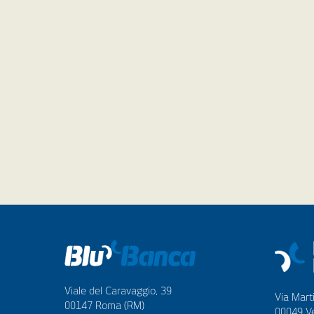
Viale del Caravaggio, 39
Via Marti
00147 Roma (RM)
00049 Ve