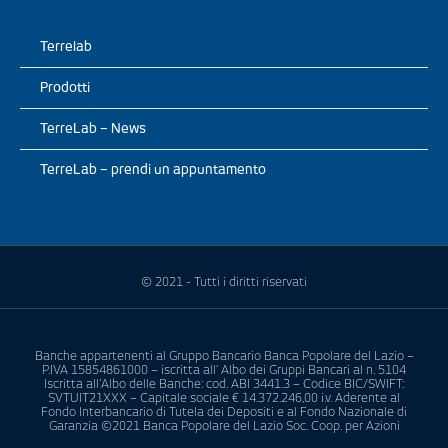
Terrelab
Prodotti
TerreLab – News
TerreLab – prendi un appuntamento
© 2021 - Tutti i diritti riservati
Banche appartenenti al Gruppo Bancario Banca Popolare del Lazio –
P.IVA 15854861000 – iscritta all’ Albo dei Gruppi Bancari al n. 5104
Iscritta all’Albo delle Banche: cod. ABI 3441.3 – Codice BIC/SWIFT:
SVTUIT21XXX – Capitale sociale € 14.372.246,00 i.v. Aderente al
Fondo Interbancario di Tutela dei Depositi e al Fondo Nazionale di
Garanzia ©2021 Banca Popolare del Lazio Soc. Coop. per Azioni