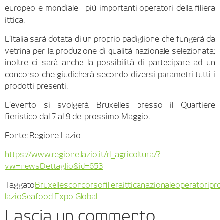
europeo e mondiale i più importanti operatori della filiera
ittica.
L’Italia sarà dotata di un proprio padiglione che fungerà da
vetrina per la produzione di qualità nazionale selezionata;
inoltre ci sarà anche la possibilità di partecipare ad un
concorso che giudicherà secondo diversi parametri tutti i
prodotti presenti.
L’evento si svolgerà Bruxelles presso il Quartiere
fieristico dal 7 al 9 del prossimo Maggio.
Fonte: Regione Lazio
https://www.regione.lazio.it/rl_agricoltura/?
vw=newsDettaglio&id=653
Taggato
Bruxelles
concorso
filiera
ittica
nazionale
operatori
pr
lazio
Seafood Expo Global
Lascia un commento