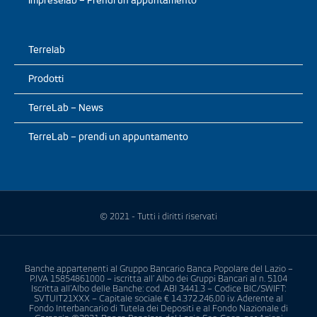
Impreselab – Prendi un appuntamento
Terrelab
Prodotti
TerreLab – News
TerreLab – prendi un appuntamento
© 2021 - Tutti i diritti riservati
Banche appartenenti al Gruppo Bancario Banca Popolare del Lazio –
P.IVA 15854861000 – iscritta all’ Albo dei Gruppi Bancari al n. 5104
Iscritta all’Albo delle Banche: cod. ABI 3441.3 – Codice BIC/SWIFT:
SVTUIT21XXX – Capitale sociale € 14.372.246,00 i.v. Aderente al
Fondo Interbancario di Tutela dei Depositi e al Fondo Nazionale di