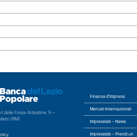
Finanza d’Impresa
Mercati Internazionali
ri delle Fosse Ardeatine, 9 –
lletri (RM)
Impreselab – News
Impreselab – Prendi un
olicy