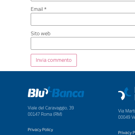
Email
*
Sito web
Viale del Caravaggio, 39
Via Marti
00147 Roma (RM)
00049 Ve
Privacy Policy
Privacy P