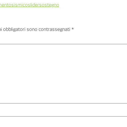
mento
sismico
slider
sostegno
pi obbligatori sono contrassegnati
*