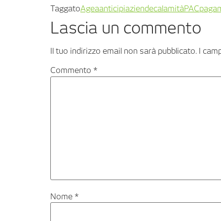
Taggato
Agea
anticipi
aziende
calamità
PAC
paga
Lascia un commento
Il tuo indirizzo email non sarà pubblicato.
I cam
Commento
*
Nome
*