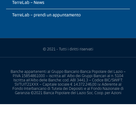
TerreLab – News
TerreLab – prendi un appuntamento
© 2021 - Tutti i diritti riservati
Banche appartenenti al Gruppo Bancario Banca Popolare del Lazio –
P.IVA 15854861000 – iscritta all’ Albo dei Gruppi Bancari al n. 5104
Iscritta all’Albo delle Banche: cod. ABI 3441.3 – Codice BIC/SWIFT:
SVTUIT21XXX – Capitale sociale € 14.372.246,00 i.v. Aderente al
Fondo Interbancario di Tutela dei Depositi e al Fondo Nazionale di
Garanzia ©2021 Banca Popolare del Lazio Soc. Coop. per Azioni