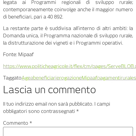
legata ai Programmi regionali di sviluppo rurale;
contemporaneamente coinvolge anche il maggior numero
di beneficiari, pari a 40 892.
La restante parte è suddivisa all’interno di altri ambiti: la
Domanda unica, il Programma nazionale di sviluppo rurale,
la distrutturazione dei vigneti e i Programmi operativi.
Fonte: Mipaaf
https://www.politicheagricole.it/flex/cm/pages/ServeBLOB
Taggato
Agea
beneficiari
erogazione
Mipaaf
pagamenti
rurale
s
Lascia un commento
Il tuo indirizzo email non sarà pubblicato.
I campi
obbligatori sono contrassegnati
*
Commento
*