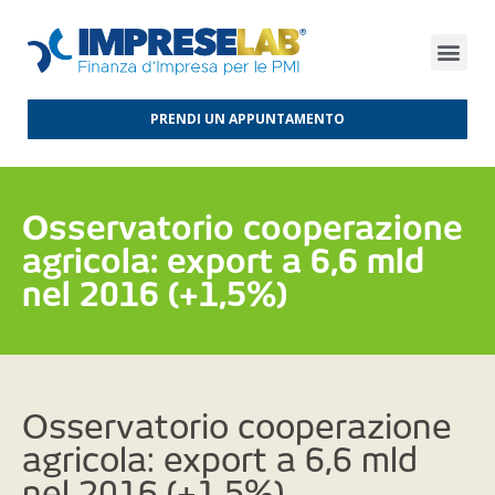
FINANZA D’IMPRESA
FINANZA AGEVOLATA
MERCATI INTERNAZIONALI
PRENDI UN APPUNTAMENTO
Osservatorio cooperazione
agricola: export a 6,6 mld
nel 2016 (+1,5%)
Osservatorio cooperazione
agricola: export a 6,6 mld
nel 2016 (+1,5%)