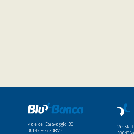
Viale del Caravaggio, 39
Via Marti
00147 Roma (RM)
00049 Ve