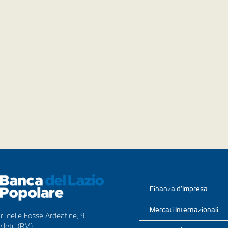
Finanza d’Impresa
Mercati Internazionali
ri delle Fosse Ardeatine, 9 –
lletri (RM)