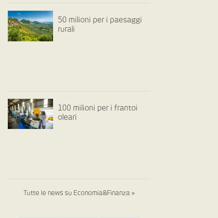
50 milioni per i paesaggi
rurali
100 milioni per i frantoi
oleari
Tutte le news su Economia&Finanza »