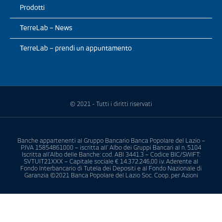
Prodotti
TerreLab – News
TerreLab – prendi un appuntamento
© 2021 - Tutti i diritti riservati
Banche appartenenti al Gruppo Bancario Banca Popolare del Lazio –
P.IVA 15854861000 – iscritta all’ Albo dei Gruppi Bancari al n. 5104
Iscritta all’Albo delle Banche: cod. ABI 3441.3 – Codice BIC/SWIFT:
SVTUIT21XXX – Capitale sociale € 14.372.246,00 i.v. Aderente al
Fondo Interbancario di Tutela dei Depositi e al Fondo Nazionale di
Garanzia ©2021 Banca Popolare del Lazio Soc. Coop. per Azioni