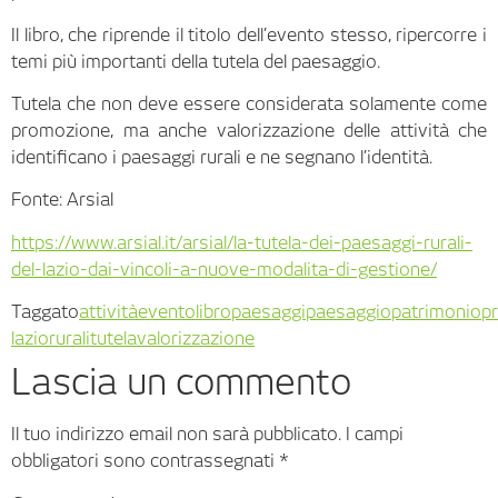
Il libro, che riprende il titolo dell’evento stesso, ripercorre i
temi più importanti della tutela del paesaggio.
Tutela che non deve essere considerata solamente come
promozione, ma anche valorizzazione delle attività che
identificano i paesaggi rurali e ne segnano l’identità.
Fonte: Arsial
https://www.arsial.it/arsial/la-tutela-dei-paesaggi-rurali-
del-lazio-dai-vincoli-a-nuove-modalita-di-gestione/
Taggato
attività
evento
libro
paesaggi
paesaggio
patrimonio
p
lazio
rurali
tutela
valorizzazione
Lascia un commento
Il tuo indirizzo email non sarà pubblicato.
I campi
obbligatori sono contrassegnati
*