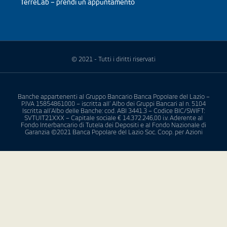
TerreLab – prendi un appuntamento
© 2021 - Tutti i diritti riservati
Banche appartenenti al Gruppo Bancario Banca Popolare del Lazio –
P.IVA 15854861000 – iscritta all’ Albo dei Gruppi Bancari al n. 5104
Iscritta all’Albo delle Banche: cod. ABI 3441.3 – Codice BIC/SWIFT:
SVTUIT21XXX – Capitale sociale € 14.372.246,00 i.v. Aderente al
Fondo Interbancario di Tutela dei Depositi e al Fondo Nazionale di
Garanzia ©2021 Banca Popolare del Lazio Soc. Coop. per Azioni