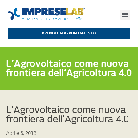
FINANZA D’IMPRESA
FINANZA AGEVOLATA
MERCATI INTERNAZIONALI
PRENDI UN APPUNTAMENTO
L’Agrovoltaico come nuova
frontiera dell’Agricoltura 4.0
L’Agrovoltaico come nuova
frontiera dell’Agricoltura 4.0
Aprile 6, 2018