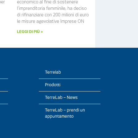
per
economico al fine di sostenere
l’imprenditoria femminile, ha deciso
di rifinanziare con 200 milioni di euro
le misure agevolative Imprese ON
LEGGI DI PIÙ »
Terrelab
Prodotti
TerreLab – News
TerreLab – prendi un
appuntamento