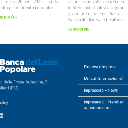
021 e altri 20 per il 2022, il fondo
disposizione 750 milioni di euro 
ilito per le attività culturali e
le filiere industriali strategiche
grazie alle risorse del Piano
I DI PIÙ »
Nazionale Ripresa e Resilienza.
LEGGI DI PIÙ »
Finanza d’Impresa
Mercati Internazionali
ri delle Fosse Ardeatine, 9 –
lletri (RM)
Impreselab – News
Impreselab – Prendi un
olicy
appuntamento