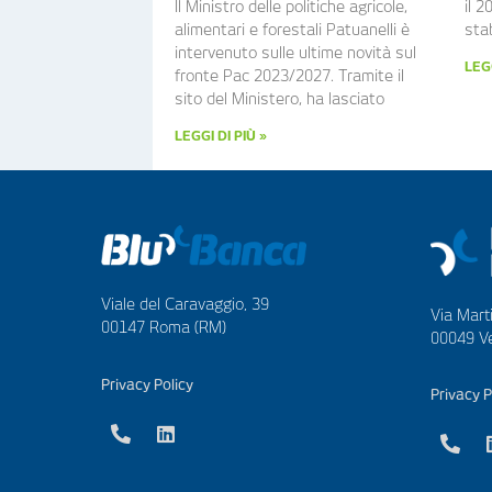
Il Ministro delle politiche agricole,
il 2
alimentari e forestali Patuanelli è
stab
intervenuto sulle ultime novità sul
LEGG
fronte Pac 2023/2027. Tramite il
sito del Ministero, ha lasciato
LEGGI DI PIÙ »
Viale del Caravaggio, 39
Via Marti
00147 Roma (RM)
00049 Ve
Privacy Policy
Privacy P