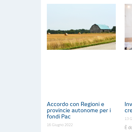
Accordo con Regioni e
Inv
provincie autonome per i
cr
fondi Pac
13 
16 Giugno 2022
È do