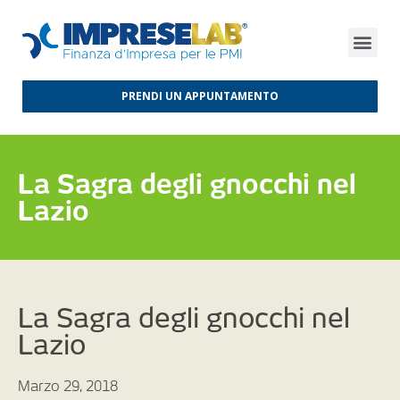
FINANZA D’IMPRESA
FINANZA AGEVOLATA
MERCATI INTERNAZIONALI
PRENDI UN APPUNTAMENTO
La Sagra degli gnocchi nel
Lazio
La Sagra degli gnocchi nel
Lazio
Marzo 29, 2018