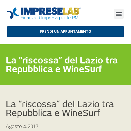
FINANZA D’IMPRESA
FINANZA AGEVOLATA
MERCATI INTERNAZIONALI
PRENDI UN APPUNTAMENTO
La “riscossa” del Lazio tra
Repubblica e WineSurf
La “riscossa” del Lazio tra
Repubblica e WineSurf
Agosto 4, 2017