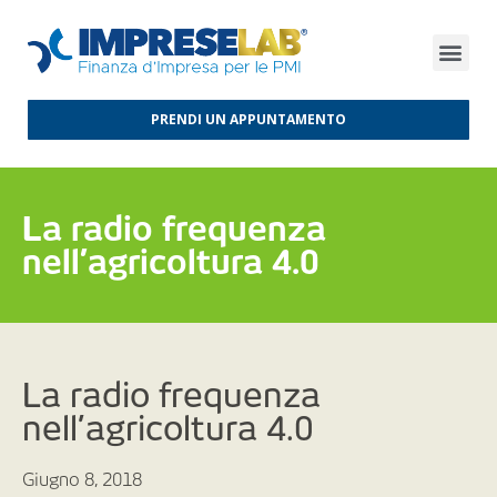
FINANZA D’IMPRESA
FINANZA AGEVOLATA
MERCATI INTERNAZIONALI
PRENDI UN APPUNTAMENTO
La radio frequenza
nell’agricoltura 4.0
La radio frequenza
nell’agricoltura 4.0
Giugno 8, 2018