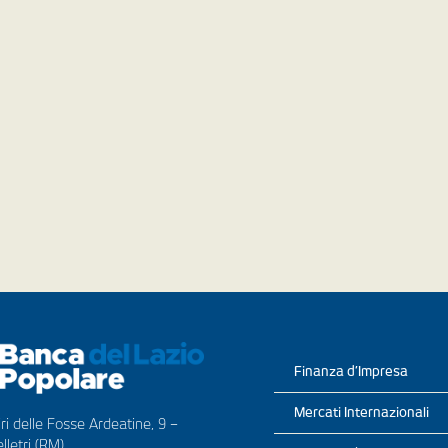
Finanza d’Impresa
Mercati Internazionali
ri delle Fosse Ardeatine, 9 –
lletri (RM)