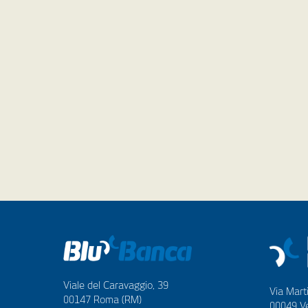
Viale del Caravaggio, 39
Via Marti
00147 Roma (RM)
00049 Ve