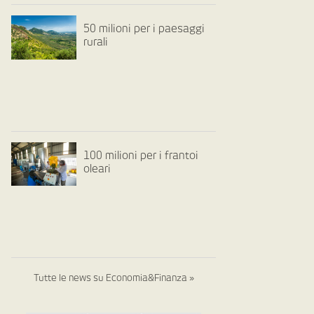
50 milioni per i paesaggi
rurali
100 milioni per i frantoi
oleari
Tutte le news su Economia&Finanza »