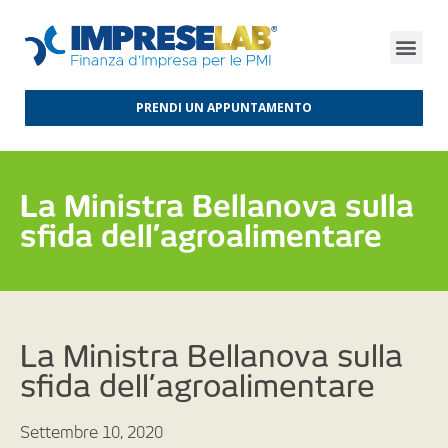
FINANZA D’IMPRESA
FINANZA AGEVOLATA
MERCATI INTERNAZIONALI
PRENDI UN APPUNTAMENTO
La Ministra Bellanova sulla
sfida dell’agroalimentare
La Ministra Bellanova sulla
sfida dell’agroalimentare
Settembre 10, 2020