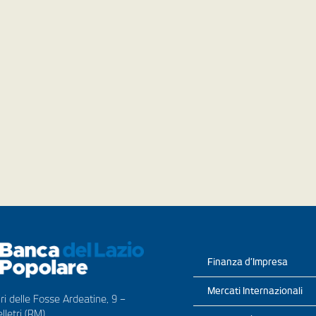
Finanza d’Impresa
Mercati Internazionali
ri delle Fosse Ardeatine, 9 –
lletri (RM)