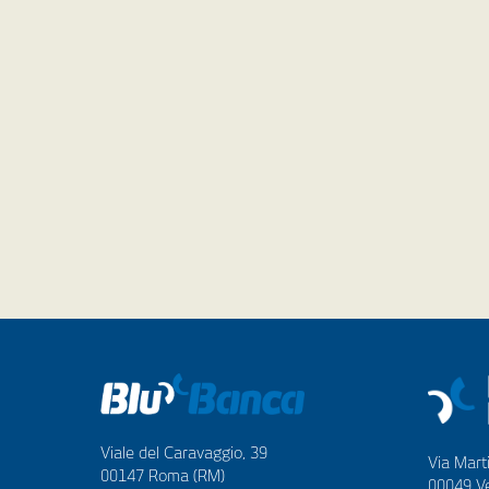
Viale del Caravaggio, 39
Via Marti
00147 Roma (RM)
00049 Ve