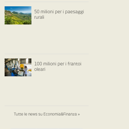
50 milioni per i paesaggi
rurali
100 milioni per i frantoi
oleari
Tutte le news su Economia&Finanza »