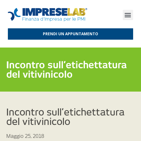
FINANZA D’IMPRESA
FINANZA AGEVOLATA
MERCATI INTERNAZIONALI
PRENDI UN APPUNTAMENTO
Incontro sull’etichettatura
del vitivinicolo
Incontro sull’etichettatura
del vitivinicolo
Maggio 25, 2018