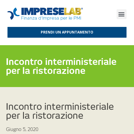
FINANZA D’IMPRESA
FINANZA AGEVOLATA
MERCATI INTERNAZIONALI
PRENDI UN APPUNTAMENTO
Incontro interministeriale
per la ristorazione
Incontro interministeriale
per la ristorazione
Giugno 5, 2020