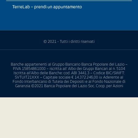
TerreLab – prendi un appuntamento
© 2021 - Tutti i diritti riservati
Banche appartenenti al Gruppo Bancario Banca Popolare del Lazio –
P.IVA 15854861000 – iscritta all’ Albo dei Gruppi Bancari al n. 5104
Iscritta all’Albo delle Banche: cod. ABI 3441.3 – Codice BIC/SWIFT:
SVTUIT21XXX – Capitale sociale € 14.372.246,00 i.v. Aderente al
Fondo Interbancario di Tutela dei Depositi e al Fondo Nazionale di
Garanzia ©2021 Banca Popolare del Lazio Soc. Coop. per Azioni