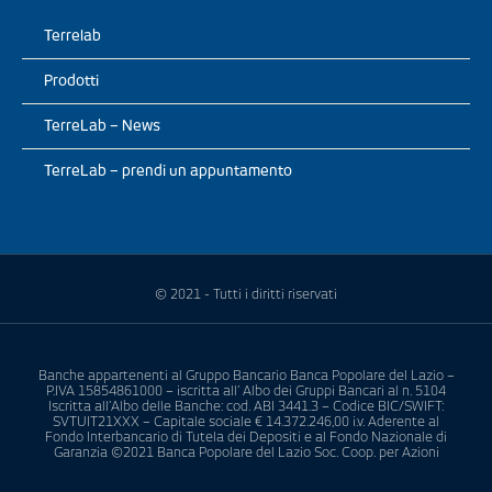
Terrelab
Prodotti
TerreLab – News
TerreLab – prendi un appuntamento
© 2021 - Tutti i diritti riservati
Banche appartenenti al Gruppo Bancario Banca Popolare del Lazio –
P.IVA 15854861000 – iscritta all’ Albo dei Gruppi Bancari al n. 5104
Iscritta all’Albo delle Banche: cod. ABI 3441.3 – Codice BIC/SWIFT:
SVTUIT21XXX – Capitale sociale € 14.372.246,00 i.v. Aderente al
Fondo Interbancario di Tutela dei Depositi e al Fondo Nazionale di
Garanzia ©2021 Banca Popolare del Lazio Soc. Coop. per Azioni