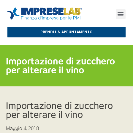
FINANZA D’IMPRESA
FINANZA AGEVOLATA
MERCATI INTERNAZIONALI
PRENDI UN APPUNTAMENTO
Importazione di zucchero
per alterare il vino
Importazione di zucchero
per alterare il vino
Maggio 4, 2018