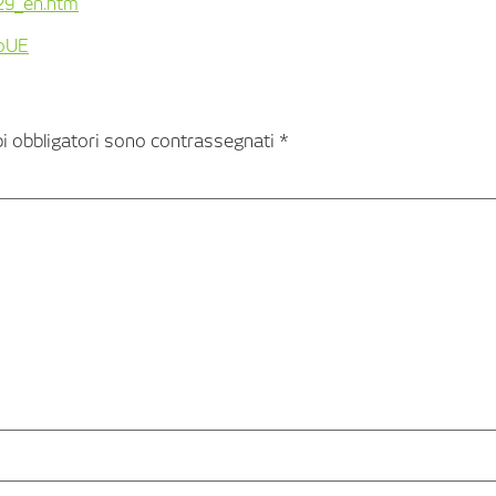
629_en.htm
o
UE
pi obbligatori sono contrassegnati
*