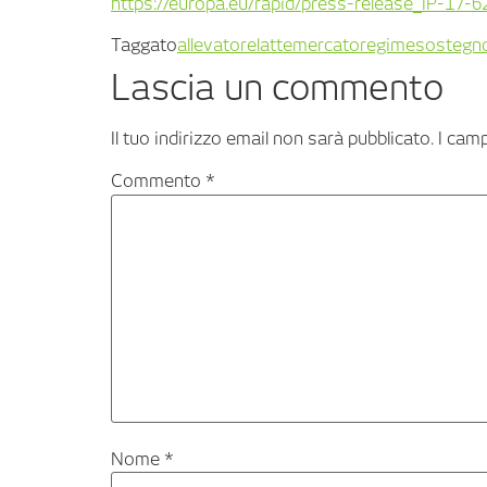
https://europa.eu/rapid/press-release_IP-17-
Taggato
allevatore
latte
mercato
regime
sostegn
Lascia un commento
Il tuo indirizzo email non sarà pubblicato.
I cam
Commento
*
Nome
*