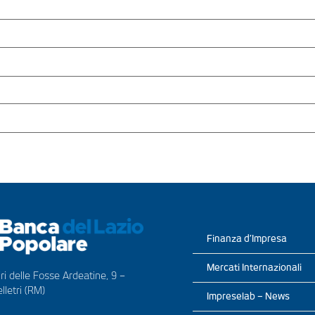
Finanza d’Impresa
Mercati Internazionali
ri delle Fosse Ardeatine, 9 –
lletri (RM)
Impreselab – News