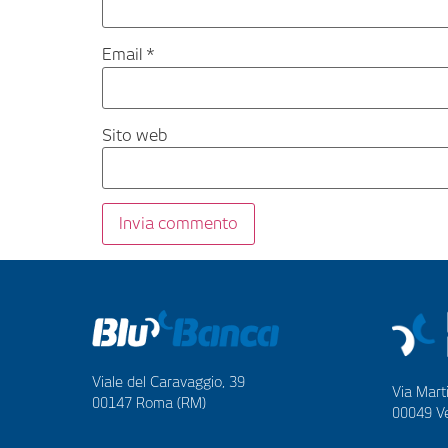
Email
*
Sito web
Viale del Caravaggio, 39
Via Marti
00147 Roma (RM)
00049 Ve