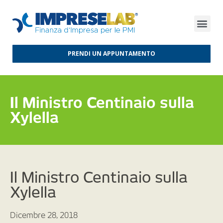
FINANZA D’IMPRESA
FINANZA AGEVOLATA
MERCATI INTERNAZIONALI
PRENDI UN APPUNTAMENTO
Il Ministro Centinaio sulla
Xylella
Il Ministro Centinaio sulla
Xylella
Dicembre 28, 2018