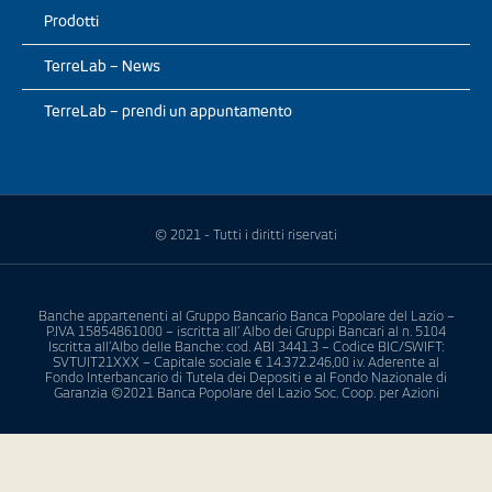
Prodotti
TerreLab – News
TerreLab – prendi un appuntamento
© 2021 - Tutti i diritti riservati
Banche appartenenti al Gruppo Bancario Banca Popolare del Lazio –
P.IVA 15854861000 – iscritta all’ Albo dei Gruppi Bancari al n. 5104
Iscritta all’Albo delle Banche: cod. ABI 3441.3 – Codice BIC/SWIFT:
SVTUIT21XXX – Capitale sociale € 14.372.246,00 i.v. Aderente al
Fondo Interbancario di Tutela dei Depositi e al Fondo Nazionale di
Garanzia ©2021 Banca Popolare del Lazio Soc. Coop. per Azioni