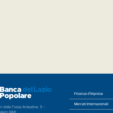
Finanza d’Impresa
Mercati Internazionali
ri delle Fosse Ardeatine, 9 –
lletri (RM)