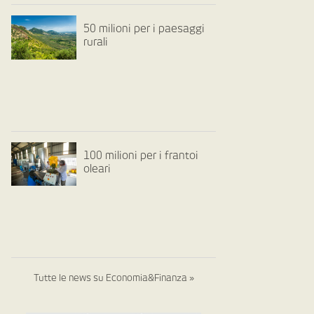
50 milioni per i paesaggi
rurali
100 milioni per i frantoi
oleari
Tutte le news su Economia&Finanza »