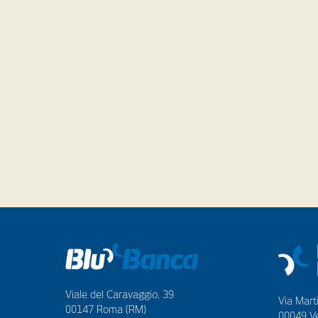
Viale del Caravaggio, 39
Via Marti
00147 Roma (RM)
00049 Ve