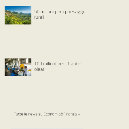
50 milioni per i paesaggi
rurali
100 milioni per i frantoi
oleari
Tutte le news su Economia&Finanza »