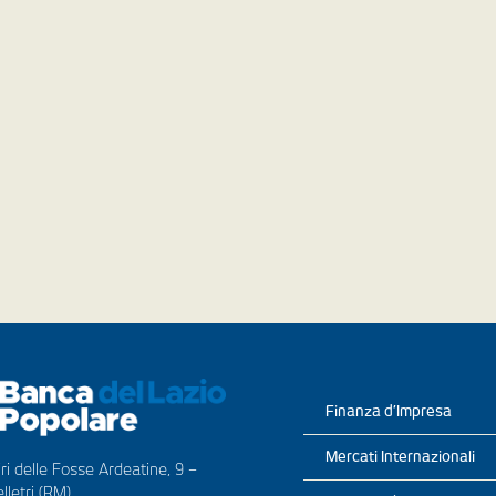
Finanza d’Impresa
Mercati Internazionali
ri delle Fosse Ardeatine, 9 –
lletri (RM)