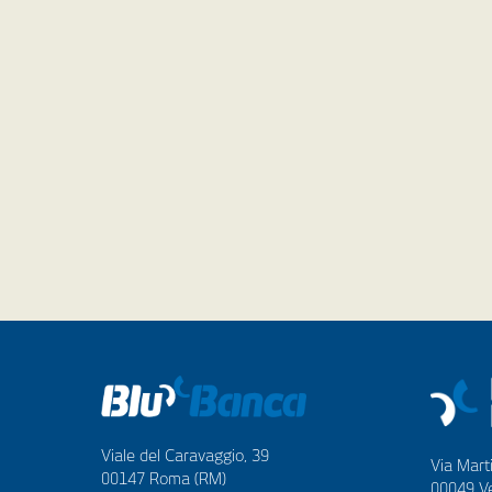
Viale del Caravaggio, 39
Via Marti
00147 Roma (RM)
00049 Ve