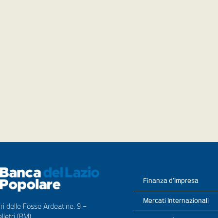
Finanza d’Impresa
Mercati Internazionali
ri delle Fosse Ardeatine, 9 –
lletri (RM)