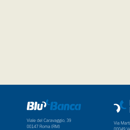
Viale del Caravaggio, 39
Via Marti
00147 Roma (RM)
00049 Ve