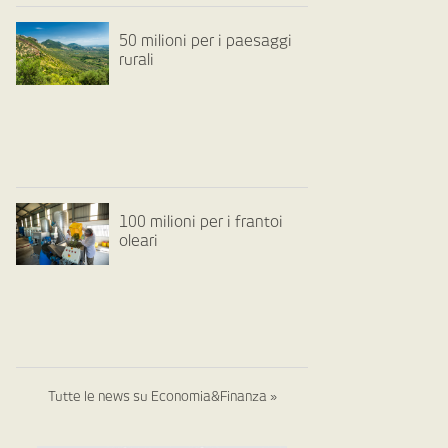
50 milioni per i paesaggi
rurali
100 milioni per i frantoi
oleari
Tutte le news su Economia&Finanza »