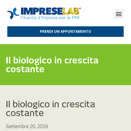
FINANZA D’IMPRESA
FINANZA AGEVOLATA
MERCATI INTERNAZIONALI
PRENDI UN APPUNTAMENTO
Il biologico in crescita
costante
Il biologico in crescita
costante
Settembre 20, 2019