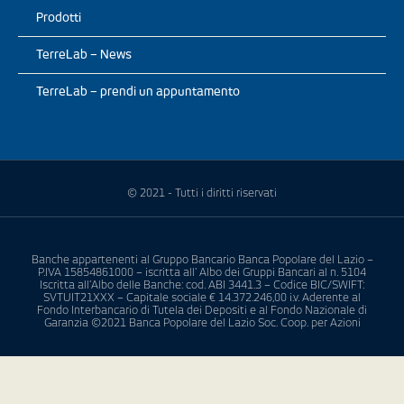
Prodotti
TerreLab – News
TerreLab – prendi un appuntamento
© 2021 - Tutti i diritti riservati
Banche appartenenti al Gruppo Bancario Banca Popolare del Lazio –
P.IVA 15854861000 – iscritta all’ Albo dei Gruppi Bancari al n. 5104
Iscritta all’Albo delle Banche: cod. ABI 3441.3 – Codice BIC/SWIFT:
SVTUIT21XXX – Capitale sociale € 14.372.246,00 i.v. Aderente al
Fondo Interbancario di Tutela dei Depositi e al Fondo Nazionale di
Garanzia ©2021 Banca Popolare del Lazio Soc. Coop. per Azioni